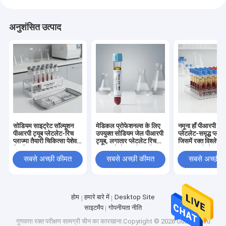
अनुशंसित उत्पाद
सोडियम साइट्रेट सॉल्यूशन
मेडिकल प्रोफेशनल्स के लिए
नमूना हाँ पीआरपी ट्यू
पीआरपी ट्यूब प्लेटलेट-रिच
उपयुक्त सोडियम जेल पीआरपी
प्लेटलेट-समृद्ध प्लाज्
प्लाज्मा तैयारी चिकित्सा पेशेवर
ट्यूब, लगातार प्लेटलेट रिच
जिसमें रक्त विश्लेषण
क्लिनिकल रक्त नमूना
प्लाज्मा सेपरेशन और कलेक्शन
उपयुक्त एंटीकोआगुले
उपकरण
प्रदान करती है
क्लॉट एक्टिवेटर हो
सबसे अच्छी कीमत
सबसे अच्छी कीमत
सबसे अच्छी 
होम
हमारे बारे में
Desktop Site
साइटमैप
गोपनीयता नीति
गुणवत्ता
रक्त परीक्षण सामग्री
चीन का कारखाना.Copyright © 2026 Guangzhou