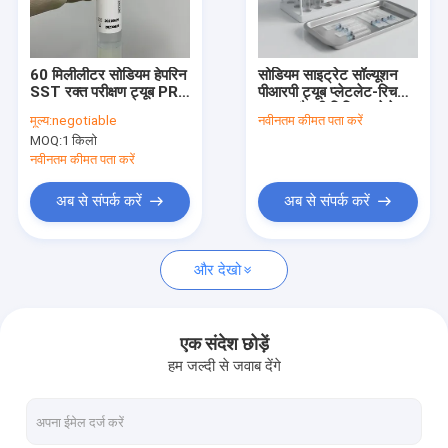
फैक्टरी यात्रा
गुणवत्ता नियंत्रण
60 मिलीलीटर सोडियम हेपरिन
सोडियम साइट्रेट सॉल्यूशन
SST रक्त परीक्षण ट्यूब PRP
पीआरपी ट्यूब प्लेटलेट-रिच
हमसे संपर्क करें
Vacutainer
प्लाज्मा तैयारी चिकित्सा पेशेवर
मूल्य:
negotiable
नवीनतम कीमत पता करें
क्लिनिकल रक्त नमूना उपकरण
MOQ:
1 किलो
एक बोली का अनुरोध
नवीनतम कीमत पता करें
अब से संपर्क करें
अब से संपर्क करें
रक्त परीक्षण सामग्री
और देखो
एसएसटी रक्त परीक्षण ट्यूब
रक्त स्कंदक पाउडर
एक संदेश छोड़ें
हम जल्दी से जवाब देंगे
सीरम सेपरेशन जेल
उपभोग्य चिकित्सा सामग्री