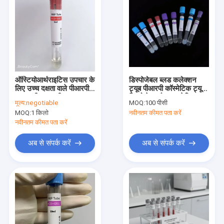
ऑस्टियोआर्थराइटिस उपचार के
डिस्पोजेबल ब्लड कलेक्शन
लिए उच्च दक्षता वाले पीआरपी
ट्यूब पीआरपी कॉस्मेटिक ट्यूब
एसएसटी रक्त परीक्षण ट्यूब
डिस्पोजेबल वैक्यूम स्टेरिल ट्यूब
मूल्य:
negotiable
MOQ:
100 पीसी
MOQ:
1 किलो
नवीनतम कीमत पता करें
नवीनतम कीमत पता करें
अब से संपर्क करें
अब से संपर्क करें
होम
उत्पाद
हमारे बारे में