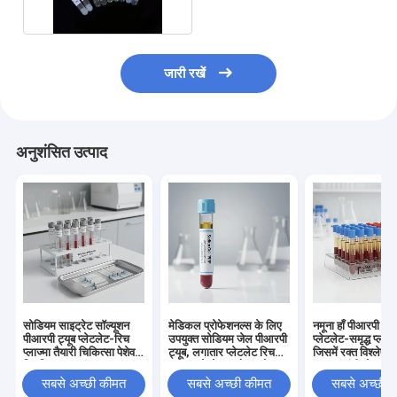
जारी रखें
अनुशंसित उत्पाद
सोडियम साइट्रेट सॉल्यूशन
मेडिकल प्रोफेशनल्स के लिए
नमूना हाँ पीआरपी ट्यू
पीआरपी ट्यूब प्लेटलेट-रिच
उपयुक्त सोडियम जेल पीआरपी
प्लेटलेट-समृद्ध प्लाज्
प्लाज्मा तैयारी चिकित्सा पेशेवर
ट्यूब, लगातार प्लेटलेट रिच
जिसमें रक्त विश्लेषण
क्लिनिकल रक्त नमूना
प्लाज्मा सेपरेशन और कलेक्शन
उपयुक्त एंटीकोआगुले
उपकरण
प्रदान करती है
क्लॉट एक्टिवेटर हो
सबसे अच्छी कीमत
सबसे अच्छी कीमत
सबसे अच्छी 