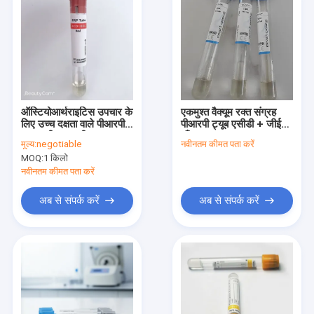
ऑस्टियोआर्थराइटिस उपचार के
एकमुश्त वैक्यूम रक्त संग्रह
लिए उच्च दक्षता वाले पीआरपी
पीआरपी ट्यूब एसीडी + जीईएल
एसएसटी रक्त परीक्षण ट्यूब
बाँझ ट्यूब
मूल्य:
negotiable
नवीनतम कीमत पता करें
MOQ:
1 किलो
नवीनतम कीमत पता करें
अब से संपर्क करें
अब से संपर्क करें
होम
उत्पाद
हमारे बारे में