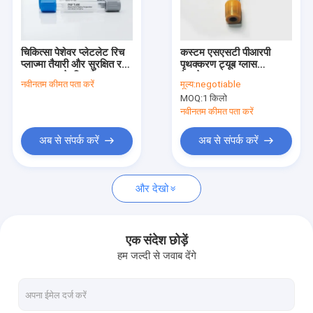
फैक्टरी यात्रा
गुणवत्ता नियंत्रण
चिकित्सा पेशेवर प्लेटलेट रिच
कस्टम एसएसटी पीआरपी
प्लाज्मा तैयारी और सुरक्षित रक्त
पृथक्करण ट्यूब ग्लास
हमसे संपर्क करें
नमूनाकरण के लिए वैक्यूम रक्त
वैक्यूटेनर 5ml
नवीनतम कीमत पता करें
मूल्य:
negotiable
संग्रह ट्यूब पीआरपी ट्यूब
MOQ:
1 किलो
एक बोली का अनुरोध
नवीनतम कीमत पता करें
अब से संपर्क करें
अब से संपर्क करें
रक्त परीक्षण सामग्री
और देखो
एसएसटी रक्त परीक्षण ट्यूब
रक्त स्कंदक पाउडर
एक संदेश छोड़ें
हम जल्दी से जवाब देंगे
सीरम सेपरेशन जेल
उपभोग्य चिकित्सा सामग्री