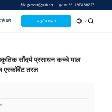
ईमेल gzmeisi@yeah.net
दूरभाष: 86--13631386877


र्क करें
अनुरोध कथन
ाकृतिक सौंदर्य प्रसाधन कच्चे माल
ल एस्कॉर्बेट तरल
si