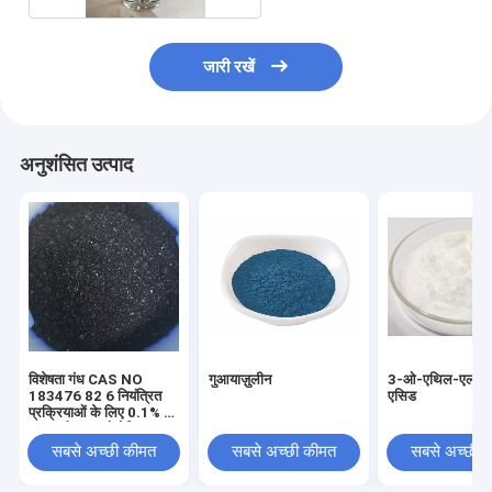
जारी रखें
अनुशंसित उत्पाद
विशेषता गंध CAS NO
गुआयाज़ुलीन
3-ओ-एथिल-एल-एस्क
183476 82 6 नियंत्रित
एसिड
प्रक्रियाओं के लिए 0.1% से
कम पानी युक्त औद्योगिक
रासायनिक यौगिक
सबसे अच्छी कीमत
सबसे अच्छी कीमत
सबसे अच्छी 