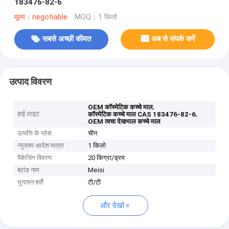
183476-82-6
मूल्य：negotiable
MOQ：1 किलो
सबसे अच्छी कीमत
अब से संपर्क करें
उत्पाद विवरण
,
OEM कॉस्मेटिक कच्चे माल
हाई लाइट
,
कॉस्मेटिक कच्चे माल CAS 183476-82-6
OEM त्वचा देखभाल कच्चे माल
उत्पत्ति के प्लेस
चीन
न्यूनतम आदेश मात्रा
1 किलो
पैकेजिंग विवरण
20 किग्रा/ड्रम
ब्रांड नाम
Meisi
भुगतान शर्तें
टी/टी
और देखो