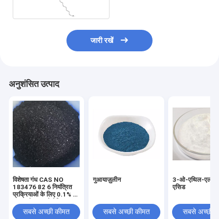
जारी रखें
अनुशंसित उत्पाद
विशेषता गंध CAS NO
गुआयाज़ुलीन
3-ओ-एथिल-एल-एस्क
183476 82 6 नियंत्रित
एसिड
प्रक्रियाओं के लिए 0.1% से
कम पानी युक्त औद्योगिक
रासायनिक यौगिक
सबसे अच्छी कीमत
सबसे अच्छी कीमत
सबसे अच्छी 