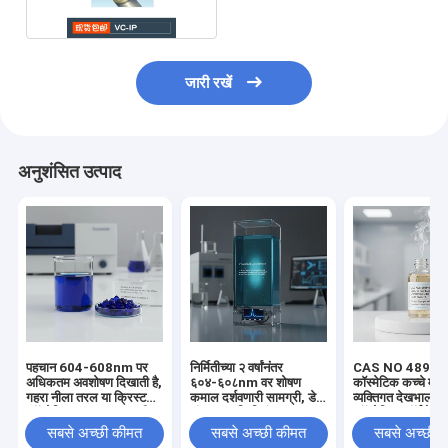
जारी रखें
अनुशंसित उत्पाद
पहचान 604-608nm पर
निर्मितीच्या २ वर्षांनंतर
CAS NO 48984
अधिकतम अवशोषण दिखाती है,
६०४-६०८nm वर शोषण
कॉस्मेटिक कच्चे माल
गहरा नीला तरल या क्रिस्टल
कमाल दर्शवणारी सामग्री, डेटा
व्यक्तिगत देखभाल 
कॉस्मेटिक कच्चा माल, पानी
संपादन आणि नियंत्रण
कॉस्मेटिक फॉर्मूलेशन म
0.1 प्रतिशत से कम
प्रक्रियेसाठी आवश्यक
गंध और व्यापार शब्द 
सबसे अच्छी कीमत
सबसे अच्छी कीमत
सबसे अच्छी 
विश्वसनीय घटक प्र