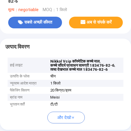
82-6
मूल्य：negotiable
MOQ：1 किलो
सबसे अच्छी कीमत
अब से संपर्क करें
उत्पाद विवरण
,
Nikkol Vcip कॉस्मेटिक कच्चे माल
हाई लाइट
,
कच्चे सौंदर्य प्रसाधन सामग्री 183476-82-6
त्वचा देखभाल कच्चे माल 183476-82-6
उत्पत्ति के प्लेस
चीन
न्यूनतम आदेश मात्रा
1 किलो
पैकेजिंग विवरण
20 किग्रा/ड्रम
ब्रांड नाम
Meisi
भुगतान शर्तें
टी/टी
और देखो