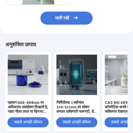
जारी रखें
अनुशंसित उत्पाद
पहचान 604-608nm पर
निर्मितीच्या २ वर्षांनंतर
CAS NO 48984
अधिकतम अवशोषण दिखाती है,
६०४-६०८nm वर शोषण
कॉस्मेटिक कच्चे माल
गहरा नीला तरल या क्रिस्टल
कमाल दर्शवणारी सामग्री, डेटा
व्यक्तिगत देखभाल 
कॉस्मेटिक कच्चा माल, पानी
संपादन आणि नियंत्रण
कॉस्मेटिक फॉर्मूलेशन म
0.1 प्रतिशत से कम
प्रक्रियेसाठी आवश्यक
गंध और व्यापार शब्द 
सबसे अच्छी कीमत
सबसे अच्छी कीमत
सबसे अच्छी 
विश्वसनीय घटक प्र
हैं