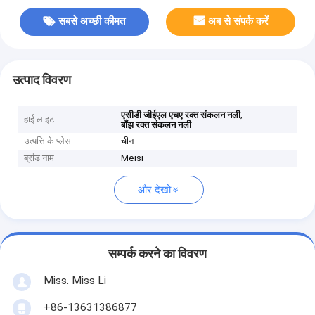
सबसे अच्छी कीमत
अब से संपर्क करें
उत्पाद विवरण
,
एसीडी जीईएल एचए रक्त संकलन नली
हाई लाइट
बाँझ रक्त संकलन नली
उत्पत्ति के प्लेस
चीन
ब्रांड नाम
Meisi
और देखो
सम्पर्क करने का विवरण
Miss. Miss Li
+86-13631386877