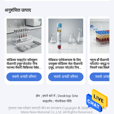
अनुशंसित उत्पाद
सोडियम साइट्रेट सॉल्यूशन
मेडिकल प्रोफेशनल्स के लिए
नमूना हाँ पीआरपी ट्यू
पीआरपी ट्यूब प्लेटलेट-रिच
उपयुक्त सोडियम जेल पीआरपी
प्लेटलेट-समृद्ध प्लाज्
प्लाज्मा तैयारी चिकित्सा पेशेवर
ट्यूब, लगातार प्लेटलेट रिच
जिसमें रक्त विश्लेषण
क्लिनिकल रक्त नमूना
प्लाज्मा सेपरेशन और कलेक्शन
उपयुक्त एंटीकोआगुले
उपकरण
प्रदान करती है
क्लॉट एक्टिवेटर हो
सबसे अच्छी कीमत
सबसे अच्छी कीमत
सबसे अच्छी 
होम
हमारे बारे में
Desktop Site
साइटमैप
गोपनीयता नीति
गुणवत्ता
रक्त परीक्षण सामग्री
चीन का कारखाना.Copyright © 2026 Guangzhou
Meisi New Material Co.,Ltd. All Rights Reserved.