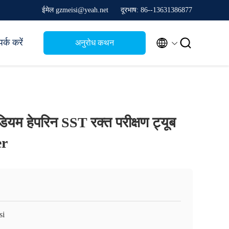
ईमेल gzmeisi@yeah.net
दूरभाष: 86--13631386877


र्क करें
अनुरोध कथन
यम हेपरिन SST रक्त परीक्षण ट्यूब
er
si