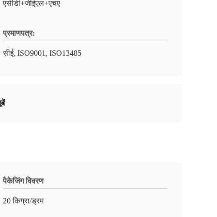
एसीडी+जीईएल+एचए
प्रमाणपत्र:
सीई, ISO9001, ISO13485
ें
पैकेजिंग विवरण
20 किग्रा/ड्रम