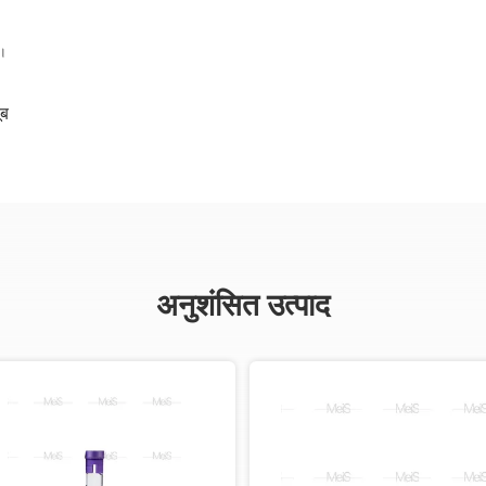
ो।
ूब
अनुशंसित उत्पाद