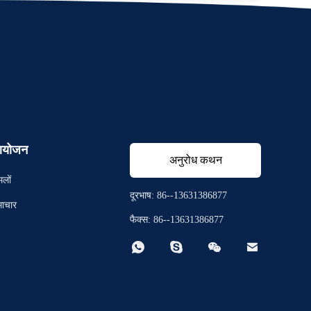
योजन
अनुरोध कथन
मलों
दूरभाष: 86--13631386877
ाचार
फैक्स: 86--13631386877



