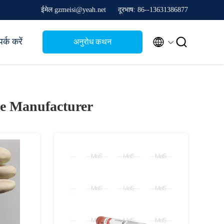
ईमेल gzmeisi@yeah.net
दूरभाष: 86--13631386877


र्क करें
अनुरोध कथन
e Manufacturer