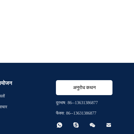
योजन
अनुरोध कथन
मलों
दूरभाष: 86--13631386877
ाचार
फैक्स: 86--13631386877



