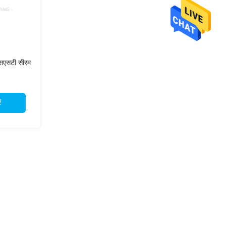
 एसएसटी सीरम
ं