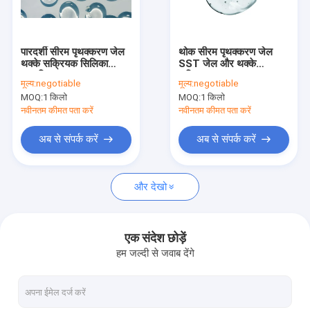
फैक्टरी यात्रा
गुणवत्ता नियंत्रण
पारदर्शी सीरम पृथक्करण जेल
थोक सीरम पृथक्करण जेल
थक्के सक्रियक सिलिका
SST जेल और थक्के
हमसे संपर्क करें
आधारित
सक्रियक
मूल्य:
negotiable
मूल्य:
negotiable
MOQ:
1 किलो
MOQ:
1 किलो
एक बोली का अनुरोध
नवीनतम कीमत पता करें
नवीनतम कीमत पता करें
अब से संपर्क करें
अब से संपर्क करें
रक्त परीक्षण सामग्री
और देखो
एसएसटी रक्त परीक्षण ट्यूब
रक्त स्कंदक पाउडर
एक संदेश छोड़ें
हम जल्दी से जवाब देंगे
सीरम सेपरेशन जेल
उपभोग्य चिकित्सा सामग्री