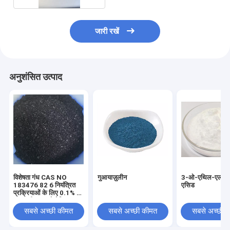
जारी रखें
अनुशंसित उत्पाद
विशेषता गंध CAS NO
गुआयाज़ुलीन
3-ओ-एथिल-एल-एस्क
183476 82 6 नियंत्रित
एसिड
प्रक्रियाओं के लिए 0.1% से
कम पानी युक्त औद्योगिक
रासायनिक यौगिक
सबसे अच्छी कीमत
सबसे अच्छी कीमत
सबसे अच्छी 