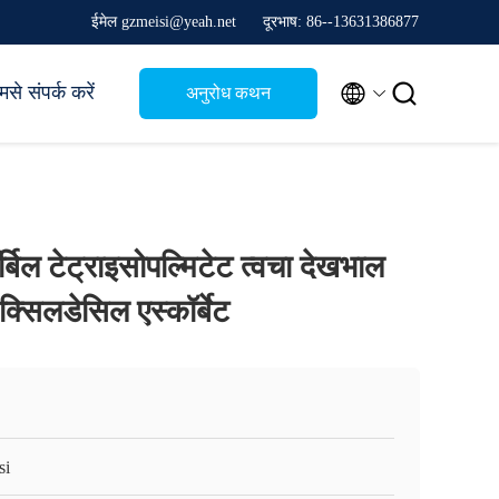
ईमेल gzmeisi@yeah.net
दूरभाष: 86--13631386877


मसे संपर्क करें
अनुरोध कथन
्बिल टेट्राइसोपल्मिटेट त्वचा देखभाल
ेक्सिलडेसिल एस्कॉर्बेट
si