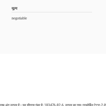
मूल्य
negotiable
उच्च अंत उत्पाद है। यह सीएएस नंबर हैः 183476-82-6, उत्पाद का नामः एस्कोर्बिल टेट्रा-2-ह