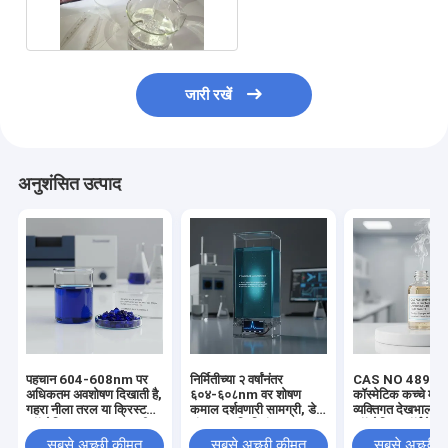
लिए
जारी रखें
अनुशंसित उत्पाद
पहचान 604-608nm पर
निर्मितीच्या २ वर्षांनंतर
CAS NO 48984
अधिकतम अवशोषण दिखाती है,
६०४-६०८nm वर शोषण
कॉस्मेटिक कच्चे माल
गहरा नीला तरल या क्रिस्टल
कमाल दर्शवणारी सामग्री, डेटा
व्यक्तिगत देखभाल 
कॉस्मेटिक कच्चा माल, पानी
संपादन आणि नियंत्रण
कॉस्मेटिक फॉर्मूलेशन म
0.1 प्रतिशत से कम
प्रक्रियेसाठी आवश्यक
गंध और व्यापार शब्द 
सबसे अच्छी कीमत
सबसे अच्छी कीमत
सबसे अच्छी 