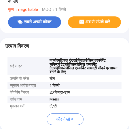
के लिए
मूल्य：negotiable
MOQ：1 किलो
सबसे अच्छी कीमत
अब से संपर्क करें
उत्पाद विवरण
,
फार्मास्युटिकल टेट्राहेक्सिलडेसिल एस्कॉर्बेट
,
सक्रिय टेट्राहेक्सिलडेसिल एस्कॉर्बेट
हाई लाइट
टेट्राहेक्सिलडेसिल एस्कॉर्बेट सामग्री सौंदर्य प्रसाधन
बनाने के लिए
उत्पत्ति के प्लेस
चीन
न्यूनतम आदेश मात्रा
1 किलो
पैकेजिंग विवरण
20 किग्रा/ड्रम
ब्रांड नाम
Meisi
भुगतान शर्तें
टी/टी
और देखो