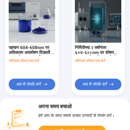
पहचान 604-608nm पर
निर्मितीच्या २ वर्षांनंतर
अधिकतम अवशोषण दिखाती है,
६०४-६०८nm वर शोषण
गहरा नीला तरल या क्रिस्टल
कमाल दर्शवणारी सामग्री, डेटा
नवीनतम कीमत पता करें
नवीनतम कीमत पता करें
कॉस्मेटिक कच्चा माल, पानी
संपादन आणि नियंत्रण
0.1 प्रतिशत से कम
प्रक्रियेसाठी आवश्यक
अब से संपर्क करें
अब से संपर्क करें
अपना समय बचाओ
हमें आप के साथ सबसे अच्छा उत्पादों से संपर्क करें।