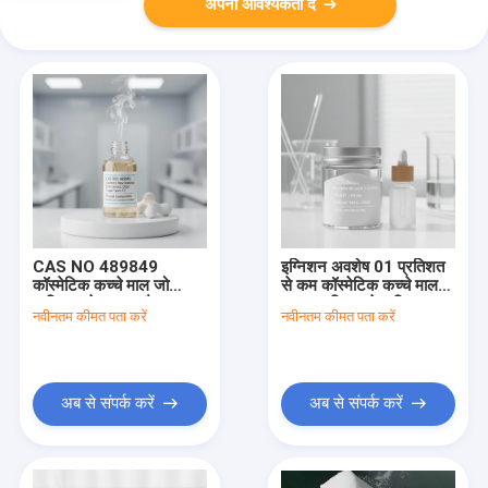
अपनी आवश्यकता दें
CAS NO 489849
इग्निशन अवशेष 01 प्रतिशत
कॉस्मेटिक कच्चे माल जो
से कम कॉस्मेटिक कच्चे माल
व्यक्तिगत देखभाल और
995 प्रतिशत से अधिक शुद्धता
नवीनतम कीमत पता करें
नवीनतम कीमत पता करें
कॉस्मेटिक फॉर्मूलेशन में विशिष्ट
और विशेषता गंध त्वचा देखभाल
गंध और व्यापार शब्द टीटी
उत्पादों के लिए आदर्श
विश्वसनीय घटक प्रदान करते
हैं
अब से संपर्क करें
अब से संपर्क करें