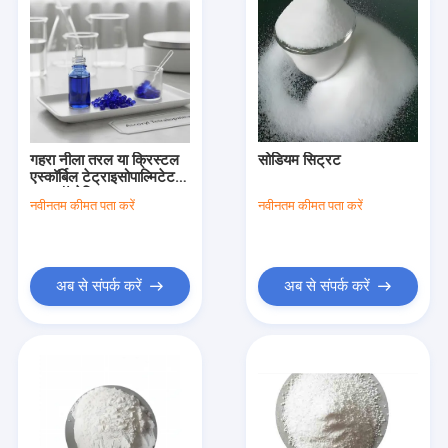
गहरा नीला तरल या क्रिस्टल
सोडियम सिट्रट
एस्कॉर्बिल टेट्राइसोपाल्मिटेट
शुद्ध कॉस्मेटिक घटक त्वचा
नवीनतम कीमत पता करें
नवीनतम कीमत पता करें
देखभाल निर्माण कच्चा माल
नमूना
अब से संपर्क करें
अब से संपर्क करें
होम
उत्पाद
हमारे बारे में