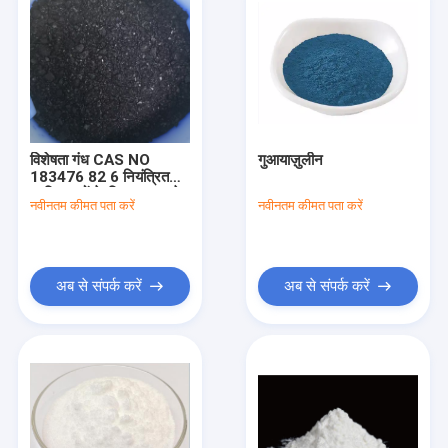
विशेषता गंध CAS NO
गुआयाज़ुलीन
183476 82 6 नियंत्रित
प्रक्रियाओं के लिए 0.1% से
नवीनतम कीमत पता करें
नवीनतम कीमत पता करें
कम पानी युक्त औद्योगिक
रासायनिक यौगिक
अब से संपर्क करें
अब से संपर्क करें
होम
उत्पाद
हमारे बारे में