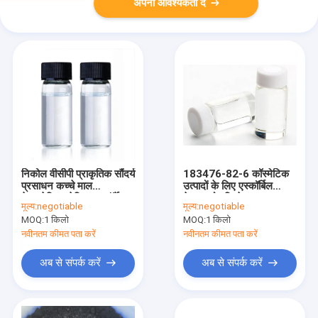
अपनी आवश्यकता दें
निकोल वीसीपी प्राकृतिक सौंदर्य
183476-82-6 कॉस्मेटिक
प्रसाधन कच्चे माल
उत्पादों के लिए एस्कॉर्बिल
टेट्राहेक्सिलडेसिल एस्कॉर्बेट
टेट्राइसोपाल्मिटेट कच्चा माल
मूल्य:
negotiable
मूल्य:
negotiable
तरल
MOQ:
1 किलो
MOQ:
1 किलो
नवीनतम कीमत पता करें
नवीनतम कीमत पता करें
अब से संपर्क करें
अब से संपर्क करें