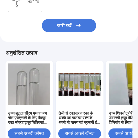
जारी रखें
अनुशंसित उत्पाद
उच्च शुद्धता सीरम पृथक्करण
तेजी से रक्तस्राव रक्त के
उच्च थिक्सोट्रोपी स्
जेल एसएसटी के लिए वैक्यूम
थक्के का पाउडर रक्त के
पीआरपी ट्यूब मेडिकल
रक्त संग्रह ट्यूब चिकित्सा
थक्के के समय को प्रभावी ढंग
विनिर्माण के लिए पृ
योजक
से छोटा करता है
जेल कच्चा माल
सबसे अच्छी कीमत
सबसे अच्छी कीमत
सबसे अच्छी 