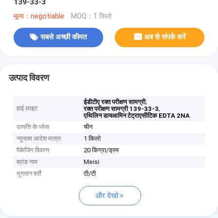
139-33-3
मूल्य：negotiable
MOQ：1 किलो
सबसे अच्छी कीमत
अब से संपर्क करें
उत्पाद विवरण
,
ईडीटीए रक्त परीक्षण सामग्री
हाई लाइट
,
रक्त परीक्षण सामग्री 139-33-3
एथिलिन डायआमिन टेट्राएसीटिक EDTA 2NA
उत्पत्ति के प्लेस
चीन
न्यूनतम आदेश मात्रा
1 किलो
पैकेजिंग विवरण
20 किग्रा/ड्रम
ब्रांड नाम
Meisi
भुगतान शर्तें
टी/टी
और देखो