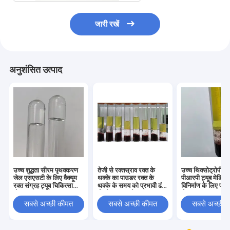
जारी रखें
अनुशंसित उत्पाद
उच्च शुद्धता सीरम पृथक्करण
तेजी से रक्तस्राव रक्त के
उच्च थिक्सोट्रोपी स्
जेल एसएसटी के लिए वैक्यूम
थक्के का पाउडर रक्त के
पीआरपी ट्यूब मेडिकल
रक्त संग्रह ट्यूब चिकित्सा
थक्के के समय को प्रभावी ढंग
विनिर्माण के लिए पृ
योजक
से छोटा करता है
जेल कच्चा माल
सबसे अच्छी कीमत
सबसे अच्छी कीमत
सबसे अच्छी 