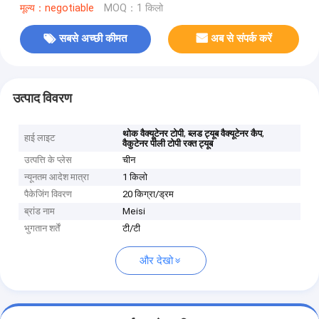
मूल्य：negotiable
MOQ：1 किलो
सबसे अच्छी कीमत
अब से संपर्क करें
उत्पाद विवरण
,
,
थोक वैक्यूटेनर टोपी
ब्लड ट्यूब वैक्यूटेनर कैप
हाई लाइट
वैकुटेनर पीली टोपी रक्त ट्यूब
उत्पत्ति के प्लेस
चीन
न्यूनतम आदेश मात्रा
1 किलो
पैकेजिंग विवरण
20 किग्रा/ड्रम
ब्रांड नाम
Meisi
भुगतान शर्तें
टी/टी
और देखो