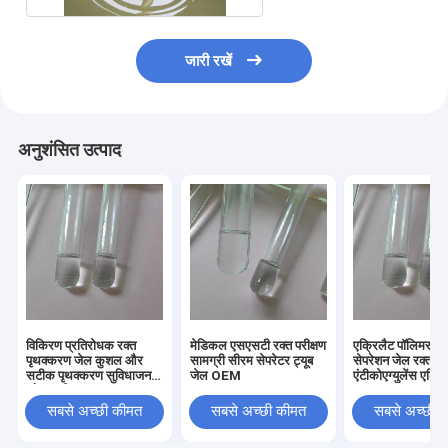
जारी रखें
अनुशंसित उत्पाद
विकिरण प्रतिरोधक रक्त
मेडिकल एसएसटी रक्त परीक्षण
एक्रिलैट पॉलिमर स
पृथक्करण जेल कुशल और
सामग्री सीरम सेपरेटर ट्यूब
सेपरेशन जेल रक्त न
सटीक पृथक्करण सुविधाजनक
जेल OEM
एंटीकोएग्युलेंस एडिटि
और सुरक्षित
सबसे अच्छी कीमत
सबसे अच्छी कीमत
सबसे अच्छी 