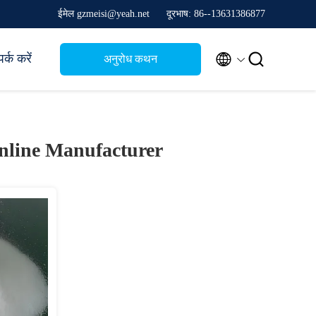
ईमेल gzmeisi@yeah.net
दूरभाष: 86--13631386877


र्क करें
अनुरोध कथन
nline Manufacturer