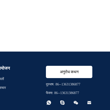
योजन
अनुरोध कथन
मलों
दूरभाष: 86--13631386877
ाचार
फैक्स: 86--13631386877



