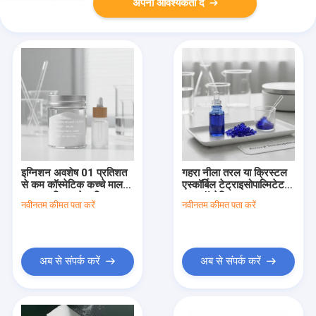
अपनी आवश्यकता दें
इग्निशन अवशेष 01 प्रतिशत
गहरा नीला तरल या क्रिस्टल
से कम कॉस्मेटिक कच्चे माल
एस्कॉर्बिल टेट्राइसोपाल्मिटेट
995 प्रतिशत से अधिक शुद्धता
शुद्ध कॉस्मेटिक घटक त्वचा
नवीनतम कीमत पता करें
नवीनतम कीमत पता करें
और विशेषता गंध त्वचा देखभाल
देखभाल निर्माण कच्चा माल
उत्पादों के लिए आदर्श
नमूना
अब से संपर्क करें
अब से संपर्क करें