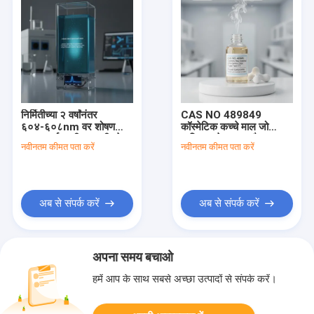
निर्मितीच्या २ वर्षांनंतर
CAS NO 489849
६०४-६०८nm वर शोषण
कॉस्मेटिक कच्चे माल जो
कमाल दर्शवणारी सामग्री, डेटा
व्यक्तिगत देखभाल और
नवीनतम कीमत पता करें
नवीनतम कीमत पता करें
संपादन आणि नियंत्रण
कॉस्मेटिक फॉर्मूलेशन में विशिष्ट
प्रक्रियेसाठी आवश्यक
गंध और व्यापार शब्द टीटी
विश्वसनीय घटक प्रदान करते
हैं
अब से संपर्क करें
अब से संपर्क करें
अपना समय बचाओ
हमें आप के साथ सबसे अच्छा उत्पादों से संपर्क करें।