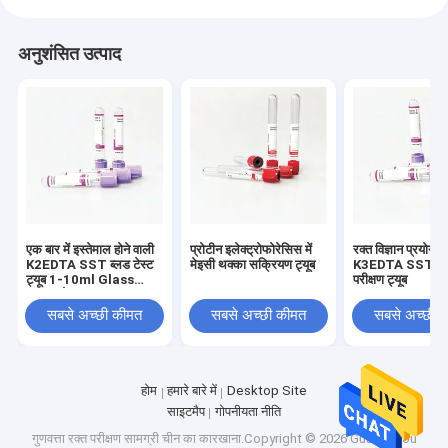
अनुशंसित उत्पाद
एक बार में इस्तेमाल होने वाली
प्रोटीन इलेक्ट्रोफोरेसिस में
रक्त विज्ञान प्रयोगशाल
K2EDTA SST ब्लड टेस्ट
मेइसी थक्का सक्रियण ट्यूब
K3EDTA SST रक
ट्यूब 1-10ml Glass
परीक्षण ट्यूब
Caps के साथ
सबसे अच्छी कीमत
सबसे अच्छी कीमत
सबसे अच्छी 
होम
हमारे बारे में
Desktop Site
साइटमैप
गोपनीयता नीति
गुणवत्ता
रक्त परीक्षण सामग्री
चीन का कारखाना.Copyright © 2026 Guangzhou