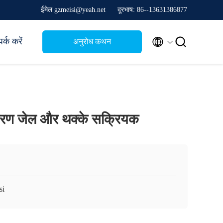
ईमेल gzmeisi@yeah.net
दूरभाष: 86--13631386877


र्क करें
अनुरोध कथन
किरण जेल और थक्के सक्रियक
si