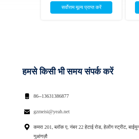
सर्वोत्तम मूल्य प्राप्त करें
हमसे किसी भी समय संपर्क करें

86--13631386877

gzmeisi@yeah.net

कमरा 201, ब्लॉक ए, नंबर 22 हेटाई रोड, हेलोंग स्ट्रीट, बाईय
गुआंगज़ौ