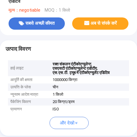
एडिटिव
मूल्य：negotiable
MOQ：1 किलो
सबसे अच्छी कीमत
अब से संपर्क करें
उत्पाद विवरण
,
रक्त संकलन एंटीकोएग्युलेन्ट
हाई लाइट
,
एसएसटी एंटीकोएग्युलेन्ट एडीटीए
एस.एस.टी. ट्यूब में एंटीकोएग्युलेंट एडिटिव
आपूर्ति की क्षमता
1000000 किग्रा
उत्पत्ति के प्लेस
चीन
न्यूनतम आदेश मात्रा
1 किलो
पैकेजिंग विवरण
20 किग्रा/ड्रम
प्रमाणन
ISO
और देखो