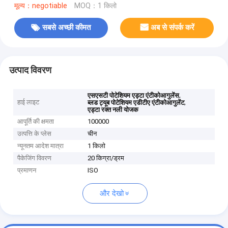
मूल्य：negotiable
MOQ：1 किलो
सबसे अच्छी कीमत
अब से संपर्क करें
उत्पाद विवरण
,
एसएसटी पोटेशियम एड्टा एंटीकोआगुलेंस
हाई लाइट
,
ब्लड ट्यूब पोटेशियम एडीटीए एंटीकोआगुलेंट
एड्टा रक्त नली योजक
आपूर्ति की क्षमता
100000
उत्पत्ति के प्लेस
चीन
न्यूनतम आदेश मात्रा
1 किलो
पैकेजिंग विवरण
20 किग्रा/ड्रम
प्रमाणन
ISO
और देखो