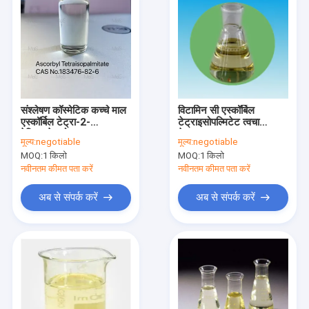
संश्लेषण कॉस्मेटिक कच्चे माल
विटामिन सी एस्कॉर्बिल
एस्कॉर्बिल टेट्रा-2-
टेट्राइसोपल्मिटेट त्वचा
हेक्सिलडेकनोएट
देखभाल कच्चा माल
मूल्य:
negotiable
मूल्य:
negotiable
टेट्राहेक्सिलडेसिल एस्कॉर्बेट
MOQ:
1 किलो
MOQ:
1 किलो
नवीनतम कीमत पता करें
नवीनतम कीमत पता करें
अब से संपर्क करें
अब से संपर्क करें
होम
उत्पाद
हमारे बारे में