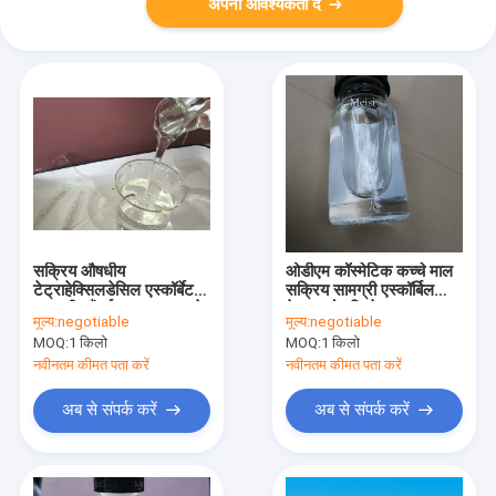
अपनी आवश्यकता दें
सक्रिय औषधीय
ओडीएम कॉस्मेटिक कच्चे माल
टेट्राहेक्सिलडेसिल एस्कॉर्बेट
सक्रिय सामग्री एस्कॉर्बिल
सामग्री सौंदर्य प्रसाधन बनाने
टेट्राइसोपाल्मिटेट उत्पाद
मूल्य:
negotiable
मूल्य:
negotiable
के लिए
MOQ:
1 किलो
MOQ:
1 किलो
नवीनतम कीमत पता करें
नवीनतम कीमत पता करें
अब से संपर्क करें
अब से संपर्क करें