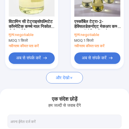
फैक्टरी यात्रा
गुणवत्ता नियंत्रण
विटामिन सी टेट्राइसोपल्मिटेट
एस्कॉर्बिल टेट्रा-2-
कॉस्मेटिक कच्चे माल निकोल
हेक्सिलडेकनोएट मेकअप कच्चे
हमसे संपर्क करें
वीसी-आईपी
माल कॉस्मेटिक में इस्तेमाल
मूल्य:
negotiable
मूल्य:
negotiable
किया
MOQ:
1 किलो
MOQ:
1 किलो
एक बोली का अनुरोध
नवीनतम कीमत पता करें
नवीनतम कीमत पता करें
अब से संपर्क करें
अब से संपर्क करें
रक्त परीक्षण सामग्री
और देखो
एसएसटी रक्त परीक्षण ट्यूब
रक्त स्कंदक पाउडर
एक संदेश छोड़ें
हम जल्दी से जवाब देंगे
सीरम सेपरेशन जेल
उपभोग्य चिकित्सा सामग्री