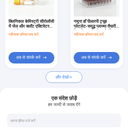
फैक्टरी यात्रा
गुणवत्ता नियंत्रण
क्लिनिकल केमिस्ट्री सीरोलॉजी
नमूना हाँ पीआरपी ट्यूब
में जेल और क्लॉट एक्टिवेटर
प्लेटलेट-समृद्ध प्लाज्मा तैयारी
हमसे संपर्क करें
ब्लड टेस्ट ट्यूब
जिसमें रक्त विश्लेषण के लिए
नवीनतम कीमत पता करें
नवीनतम कीमत पता करें
उपयुक्त एंटीकोआगुलेंट या
क्लॉट एक्टिवेटर हो
एक बोली का अनुरोध
अब से संपर्क करें
अब से संपर्क करें
रक्त परीक्षण सामग्री
और देखो
एसएसटी रक्त परीक्षण ट्यूब
रक्त स्कंदक पाउडर
एक संदेश छोड़ें
हम जल्दी से जवाब देंगे
सीरम सेपरेशन जेल
उपभोग्य चिकित्सा सामग्री