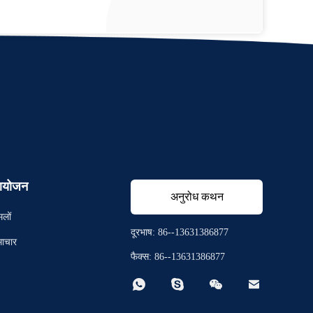
योजन
अनुरोध कथन
मलों
दूरभाष: 86--13631386877
ाचार
फैक्स: 86--13631386877



