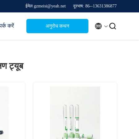
ईमेल gzmeisi@yeah.net
दूरभाष: 86--13631386877


र्क करें
अनुरोध कथन
षण ट्यूब