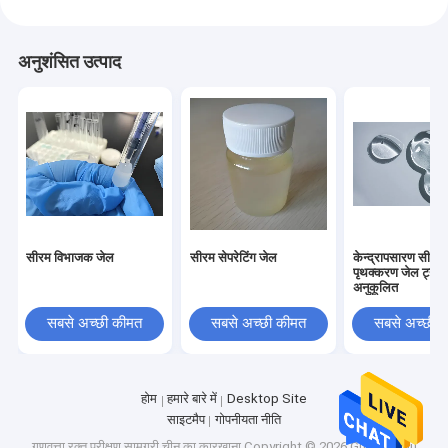
अनुशंसित उत्पाद
सीरम विभाजक जेल
सीरम सेपरेटिंग जेल
केन्द्रापसारण सीरम
पृथक्करण जेल ट्यूब
अनुकूलित
सबसे अच्छी कीमत
सबसे अच्छी कीमत
सबसे अच्छी 
होम
हमारे बारे में
Desktop Site
साइटमैप
गोपनीयता नीति
गुणवत्ता
रक्त परीक्षण सामग्री
चीन का कारखाना.Copyright © 2026 Guangzhou