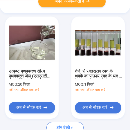
अपनी आवश्यकता दें
उत्कृष्ट पृथक्करण सीरम
तेजी से रक्तस्राव रक्त के
पृथक्करण जेल (एसएसटी
थक्के का पाउडर रक्त के थक्के
जेल) सेंट्रिफ्यूगेशन के बाद
के समय को प्रभावी ढंग से
MOQ:
20 किलो
MOQ:
1 किलो
स्वच्छ परत कोई क्रॉस संदूषण
छोटा करता है
नवीनतम कीमत पता करें
नवीनतम कीमत पता करें
नहीं
अब से संपर्क करें
अब से संपर्क करें
और देखो