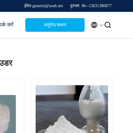
ईमेल gzmeisi@yeah.net
दूरभाष: 86--13631386877


र्क करें
अनुरोध कथन
ाउडर