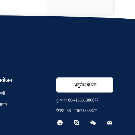
योजन
अनुरोध कथन
मलों
दूरभाष: 86--13631386877
ाचार
फैक्स: 86--13631386877



