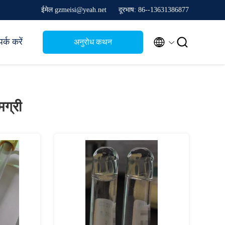
ईमेल gzmeisi@yeah.net
दूरभाष: 86--13631386877


र्क करें
अनुरोध कथन
मग्री