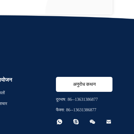
योजन
अनुरोध कथन
मलों
दूरभाष: 86--13631386877
ाचार
फैक्स: 86--13631386877



