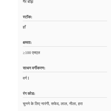
गैर बाँझ
स्टॉक:
हाँ
क्षमता:
≥100 एमएल
साधन वर्गीकरण:
वर्ग I
रंग कोड:
चुनने के लिए नारंगी, सफेद, लाल, नीला, हरा