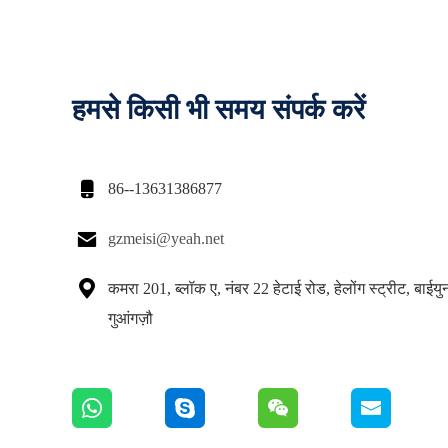
हमसे किसी भी समय संपर्क करें

86--13631386877

gzmeisi@yeah.net

कमरा 201, ब्लॉक ए, नंबर 22 हेटाई रोड, हेलोंग स्ट्रीट, बाईय
गुआंगज़ौ