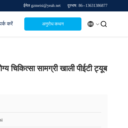
ईमेल gzmeisi@yeah.net
दूरभाष: 86--13631386877


र्क करें
अनुरोध कथन
ग्य चिकित्सा सामग्री खाली पीईटी ट्यूब
si