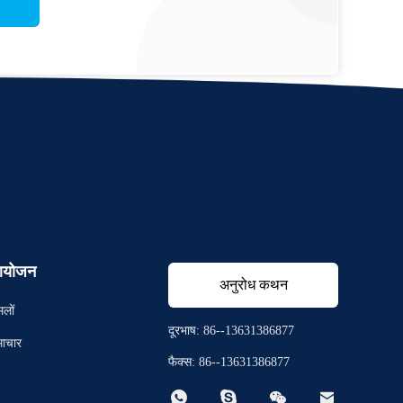
योजन
अनुरोध कथन
मलों
दूरभाष: 86--13631386877
ाचार
फैक्स: 86--13631386877



