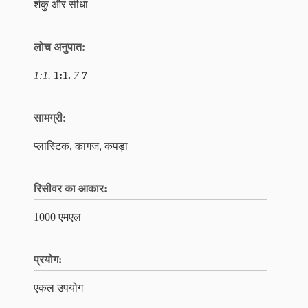
शंकु और सीधा
लोच अनुपात:
1:1.
1:1.
7
7
सामग्री:
प्लास्टिक, कागज, कपड़ा
रिसीवर का आकार:
1000 एमएल
प्रयोग:
एकल उपयोग