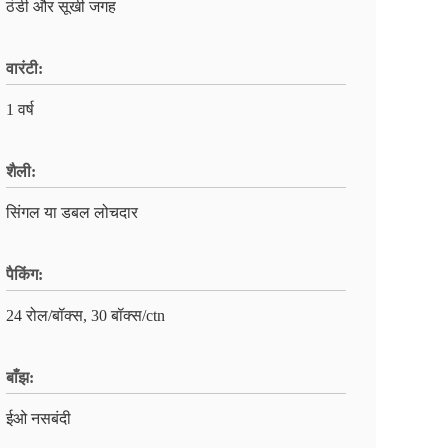
ठंडी और सूखी जगह
वारंटी:
1 वर्ष
शैली:
सिंगल या डबल लोचदार
पैकिंग:
24 रोल/बॉक्स, 30 बॉक्स/ctn
बाँझ:
ईओ नसबंदी